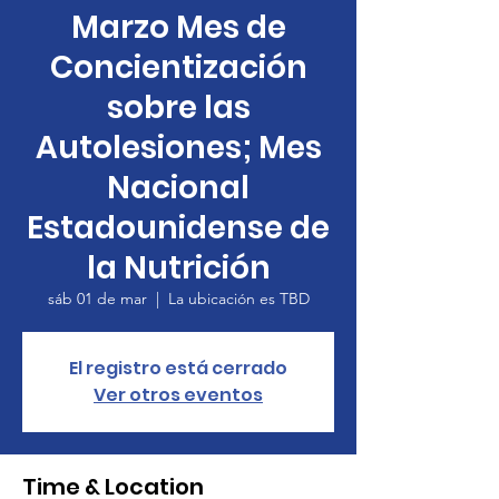
Marzo Mes de
Concientización
sobre las
Autolesiones; Mes
Nacional
Estadounidense de
la Nutrición
sáb 01 de mar
  |  
La ubicación es TBD
El registro está cerrado
Ver otros eventos
Time & Location