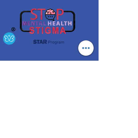
Ⓧ
Un proyecto financiado por la Oficina de Salud Mental del
Estado de Nueva York
¡Obtener
actualizacio
nes!