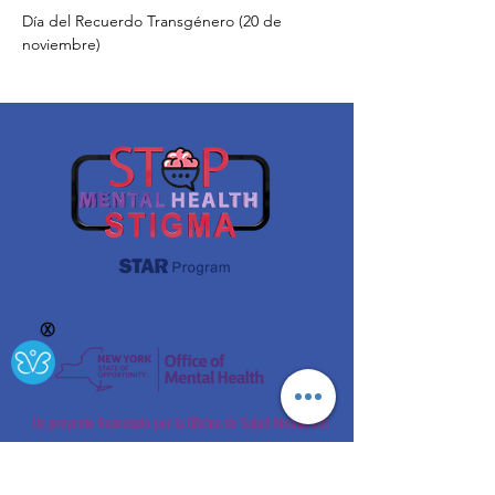
Día del Recuerdo Transgénero (20 de 
noviembre)
Ⓧ
Un proyecto financiado por la Oficina de Salud Mental del
Estado de Nueva York