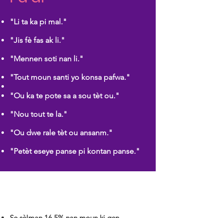
"Li ta ka pi mal."
"Jis fè fas ak li."
"Mennen soti nan li."
"Tout moun santi yo konsa pafwa."
"Ou ka te pote sa a sou tèt ou."
"Nou tout te la."
"Ou dwe rale tèt ou ansanm."
"Petèt eseye panse pi kontan panse."
Se sèlman 16.5% nan moun ki gen