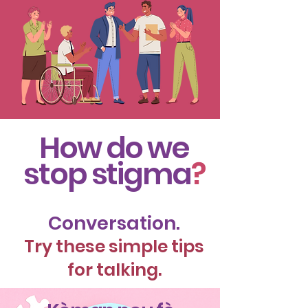
How do we
stop stigma
?
C
onver
sation.
Try th
ese simple tips
for talking.