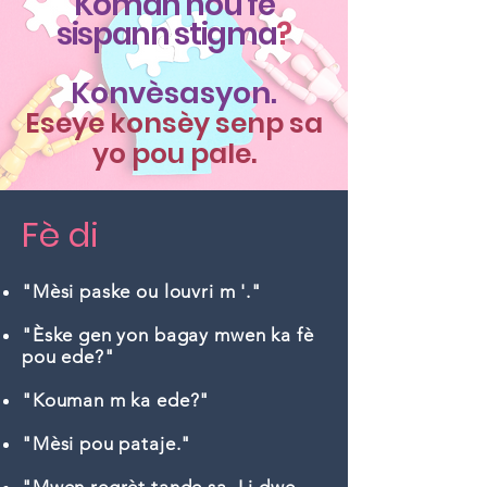
Kòman nou fè
sispann stigma
?
Konvèsasyon.
Eseye konsèy senp sa
yo pou pale.
Fè di
"Mèsi paske ou louvri m '."
"Èske gen yon bagay mwen ka fè
pou ede?"
"Kouman m ka ede?"
"Mèsi pou pataje."