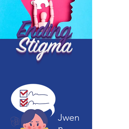
Jwen
n