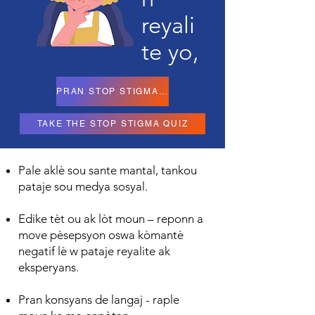
reyali
te yo,
PRAN STOP STIGMA KIZ LA
TAKE THE STOP STIGMA QUIZ
Pale aklè sou sante mantal, tankou
pataje sou medya sosyal.
Edike tèt ou ak lòt moun – reponn a
move pèsepsyon oswa kòmantè
negatif lè w pataje reyalite ak
eksperyans.
Pran konsyans de langaj - raple