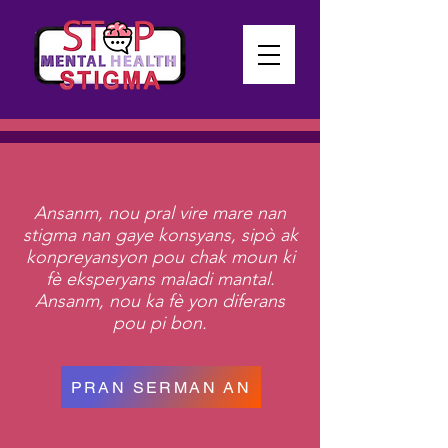
Ansanm, nou pral vire mare nan
stigma nan gaye konsyans, sipò ak
konpreyansyon pou chak moun ki
fè eksperyans maladi mantal.
Ansanm, nou ka fè yon diferans
pou pi bon.
PRAN SERMAN AN