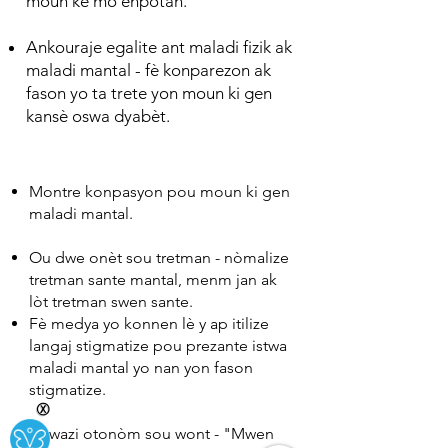
moun ke mo enpòtan.
Ankouraje egalite ant maladi fizik ak
maladi mantal - fè konparezon ak
fason yo ta trete yon moun ki gen
kansè oswa dyabèt.
Montre konpasyon pou moun ki gen
maladi mantal.
Ou dwe onèt sou tretman - nòmalize
tretman sante mantal, menm jan ak
lòt tretman swen sante.
Fè medya yo konnen lè y ap itilize
langaj stigmatize pou prezante istwa
maladi mantal yo nan yon fason
stigmatize.
Ⓧ
Chwazi otonòm sou wont - "Mwen