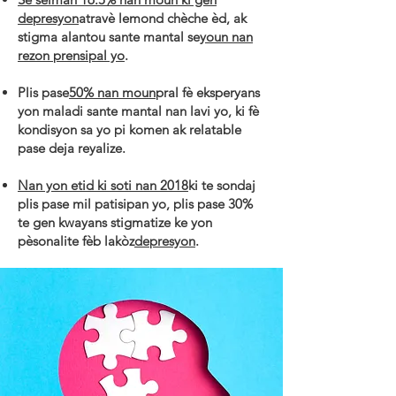
depresyon
atravè lemond chèche èd, ak
stigma alantou sante mantal se
youn nan
rezon prensipal yo
.
Plis pase
50% nan moun
pral fè eksperyans
yon maladi sante mantal nan lavi yo, ki fè
kondisyon sa yo pi komen ak relatable
pase deja reyalize.
Nan yon etid ki soti nan 2018
ki te sondaj
plis pase mil patisipan yo, plis pase 30%
te gen kwayans stigmatize ke yon
pèsonalite fèb lakòz
depresyon
.