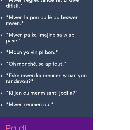
"Mwen regrèt tande sa. Li dwe
difisil."
"Mwen la pou ou lè ou bezwen
mwen."
"Mwen pa ka imajine sa w ap
pase."
"Moun yo vin pi bon."
"Oh monchè, sa ap fout."
"Èske mwen ka mennen w nan yon
randevou?"
"Ki jan ou menm santi jodi a?"
"Mwen renmen ou."
Pa di