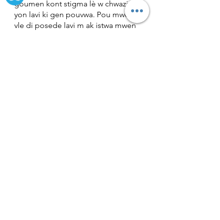
goumen kont stigma lè w chwazi viv
yon lavi ki gen pouvwa. Pou mwen, sa
vle di posede lavi m ak istwa mwen
epi refize pèmèt lòt moun dikte kijan
mwen wè tèt mwen oswa ki jan mwen
santi m sou tèt mwen."
Only 16.5% of individuals with
depression
worldwide seek help, and
stigma around mental health is
one of
the primary reasons
.
Over
50% of individuals
will experience
a mental health disorder in their
lifetime, making such conditions more
common and relatable than previously
realized.
In a study from 2018
that surveyed over
a thousand participants, more than 30%